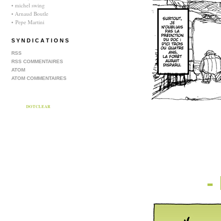
• michel swing
• Arnaud Boutle
• Pepe Martini
S Y N D I C A T I O N S
RSS
RSS COMMENTAIRES
ATOM
ATOM COMMENTAIRES
DOTCLEAR
-