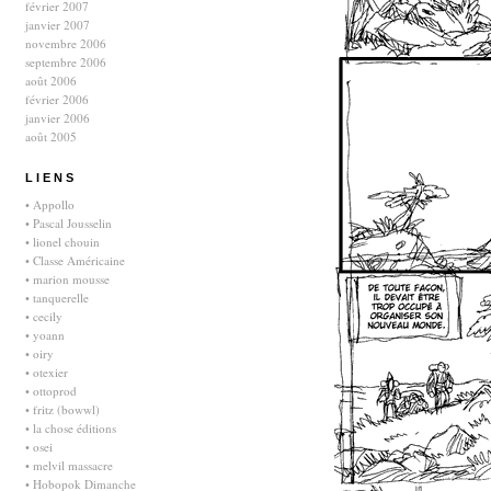
février 2007
janvier 2007
novembre 2006
septembre 2006
août 2006
février 2006
janvier 2006
août 2005
L I E N S
• Appollo
• Pascal Jousselin
• lionel chouin
• Classe Américaine
• marion mousse
• tanquerelle
• cecily
• yoann
• oiry
• otexier
• ottoprod
• fritz (bowwl)
• la chose éditions
• osei
• melvil massacre
• Hobopok Dimanche