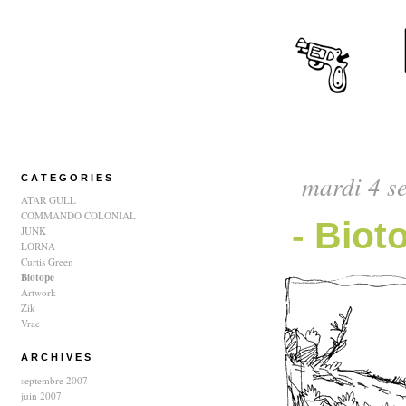
mardi 4 s
C A T E G O R I E S
ATAR GULL
COMMANDO COLONIAL
- Biot
JUNK
LORNA
Curtis Green
Biotope
Artwork
Zik
Vrac
A R C H I V E S
septembre 2007
juin 2007